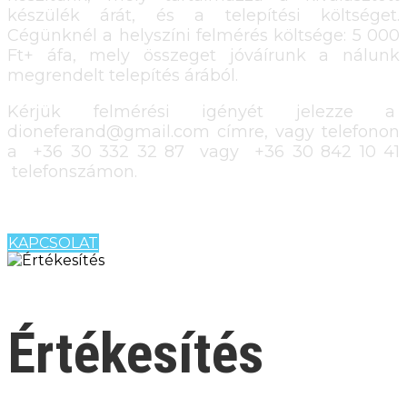
készülék árát, és a telepítési költséget.
Cégünknél a helyszíni felmérés költsége: 5 000
Ft+ áfa, mely összeget jóváírunk a nálunk
megrendelt telepítés árából.
Kérjük felmérési igényét jelezze a
dioneferand@gmail.com címre, vagy telefonon
a +36 30 332 32 87 vagy +36 30 842 10 41
telefonszámon.
KAPCSOLAT
Értékesítés