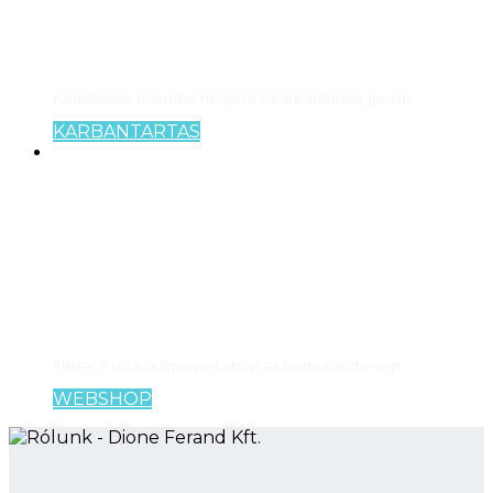
RENDSZEREK
Kivitelezés, üzembe helyezés, karbantartás, javítás
KARBANTARTAS
KLÍMATECHNIKA
WEBSHOP
Fisher, Fujitsu klíma webshop és bemutatóterem
WEBSHOP